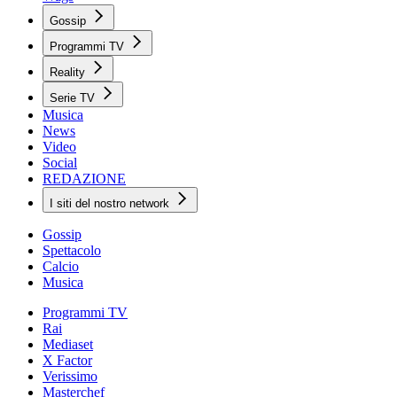
Gossip
Programmi TV
Reality
Serie TV
Musica
News
Video
Social
REDAZIONE
I siti del nostro network
Gossip
Spettacolo
Calcio
Musica
Programmi TV
Rai
Mediaset
X Factor
Verissimo
Masterchef