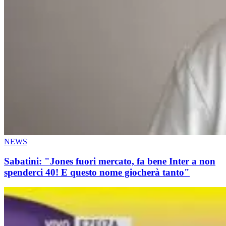
NEWS
Sabatini: "Jones fuori mercato, fa bene Inter a non
spenderci 40! E questo nome giocherà tanto"