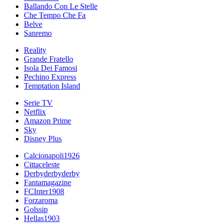
Ballando Con Le Stelle
Che Tempo Che Fa
Belve
Sanremo
Reality
Grande Fratello
Isola Dei Famosi
Pechino Express
Temptation Island
Serie TV
Netflix
Amazon Prime
Sky
Disney Plus
Calcionapoli1926
Cittaceleste
Derbyderbyderby
Fantamagazine
FCInter1908
Forzaroma
Golssip
Hellas1903