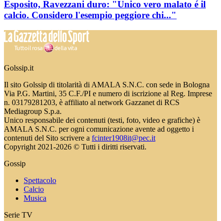
Esposito, Ravezzani duro: "Unico vero malato é il
calcio. Considero l'esempio peggiore chi..."
Golssip.it
Il sito Golssip di titolarità di AMALA S.N.C. con sede in Bologna
Via P.G. Martini, 35 C.F./PI e numero di iscrizione al Reg. Imprese
n. 03179281203, è affiliato al network Gazzanet di RCS
Mediagroup S.p.a.
Unico responsabile dei contenuti (testi, foto, video e grafiche) è
AMALA S.N.C. per ogni comunicazione avente ad oggetto i
contenuti del Sito scrivere a
fcinter1908it@pec.it
Copyright 2021-2026 © Tutti i diritti riservati.
Gossip
Spettacolo
Calcio
Musica
Serie TV