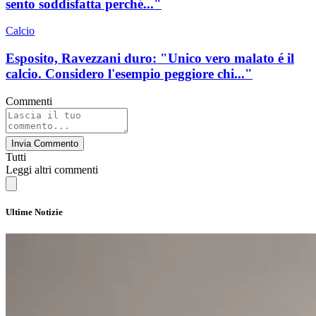
sento soddisfatta perché..."
Calcio
Esposito, Ravezzani duro: "Unico vero malato é il
calcio. Considero l'esempio peggiore chi..."
Commenti
Invia Commento
Tutti
Leggi altri commenti
Ultime Notizie