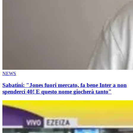
NEWS
Sabatini: "Jones fuori mercato, fa bene Inter a non
spenderci 40! E questo nome giocherà tanto"