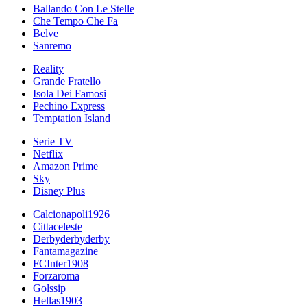
Ballando Con Le Stelle
Che Tempo Che Fa
Belve
Sanremo
Reality
Grande Fratello
Isola Dei Famosi
Pechino Express
Temptation Island
Serie TV
Netflix
Amazon Prime
Sky
Disney Plus
Calcionapoli1926
Cittaceleste
Derbyderbyderby
Fantamagazine
FCInter1908
Forzaroma
Golssip
Hellas1903