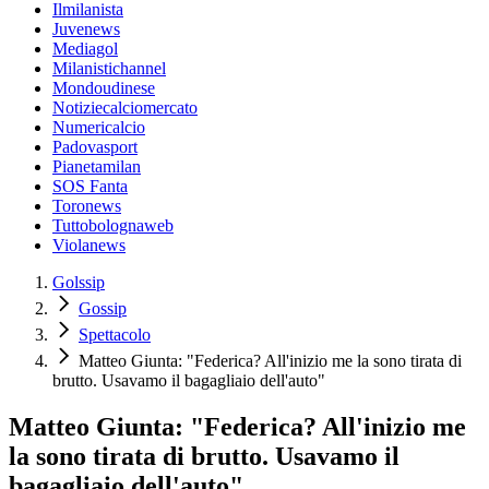
Ilmilanista
Juvenews
Mediagol
Milanistichannel
Mondoudinese
Notiziecalciomercato
Numericalcio
Padovasport
Pianetamilan
SOS Fanta
Toronews
Tuttobolognaweb
Violanews
Golssip
Gossip
Spettacolo
Matteo Giunta: "Federica? All'inizio me la sono tirata di
brutto. Usavamo il bagagliaio dell'auto"
Matteo Giunta: "Federica? All'inizio me
la sono tirata di brutto. Usavamo il
bagagliaio dell'auto"