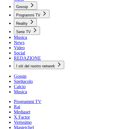
Gossip
Programmi TV
Reality
Serie TV
Musica
News
Video
Social
REDAZIONE
I siti del nostro network
Gossip
Spettacolo
Calcio
Musica
Programmi TV
Rai
Mediaset
X Factor
Verissimo
Masterchef