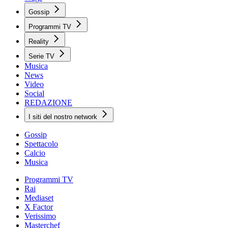
Gossip
Programmi TV
Reality
Serie TV
Musica
News
Video
Social
REDAZIONE
I siti del nostro network
Gossip
Spettacolo
Calcio
Musica
Programmi TV
Rai
Mediaset
X Factor
Verissimo
Masterchef