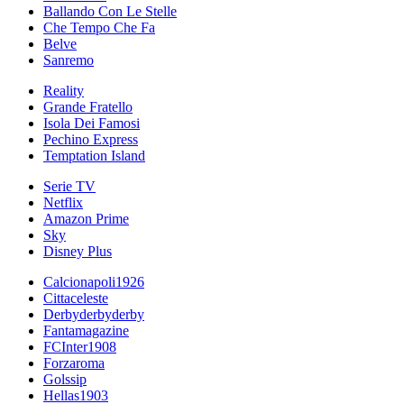
Ballando Con Le Stelle
Che Tempo Che Fa
Belve
Sanremo
Reality
Grande Fratello
Isola Dei Famosi
Pechino Express
Temptation Island
Serie TV
Netflix
Amazon Prime
Sky
Disney Plus
Calcionapoli1926
Cittaceleste
Derbyderbyderby
Fantamagazine
FCInter1908
Forzaroma
Golssip
Hellas1903