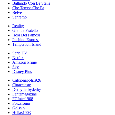
Ballando Con Le Stelle
Che Tempo Che Fa
Belve
Sanremo
Reality
Grande Fratello
Isola Dei Famosi
Pechino Express
Temptation Island
Serie TV
Netflix
Amazon Prime
Sky
Disney Plus
Calcionapoli1926
Cittaceleste
Derbyderbyderby
Fantamagazine
FCInter1908
Forzaroma
Golssip
Hellas1903