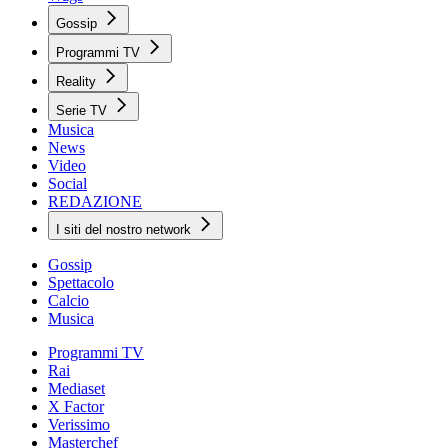
Gossip
Programmi TV
Reality
Serie TV
Musica
News
Video
Social
REDAZIONE
I siti del nostro network
Gossip
Spettacolo
Calcio
Musica
Programmi TV
Rai
Mediaset
X Factor
Verissimo
Masterchef