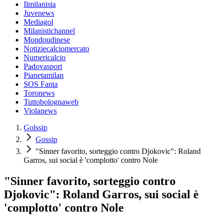
Ilmilanista
Juvenews
Mediagol
Milanistichannel
Mondoudinese
Notiziecalciomercato
Numericalcio
Padovasport
Pianetamilan
SOS Fanta
Toronews
Tuttobolognaweb
Violanews
Golssip
Gossip
"Sinner favorito, sorteggio contro Djokovic": Roland
Garros, sui social è 'complotto' contro Nole
"Sinner favorito, sorteggio contro
Djokovic": Roland Garros, sui social è
'complotto' contro Nole