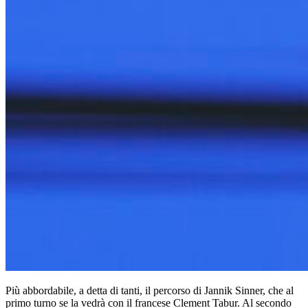
Più abbordabile, a detta di tanti, il percorso di Jannik Sinner, che al
primo turno se la vedrà con il francese Clement Tabur. Al secondo