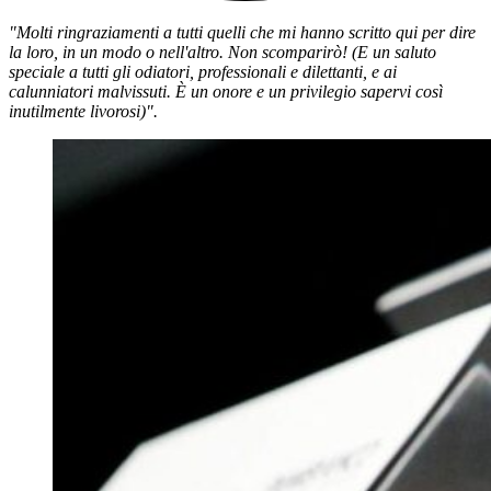
"Molti ringraziamenti a tutti quelli che mi hanno scritto qui per dire
la loro, in un modo o nell'altro. Non scomparirò! (E un saluto
speciale a tutti gli odiatori, professionali e dilettanti, e ai
calunniatori malvissuti. È un onore e un privilegio sapervi così
inutilmente livorosi)".