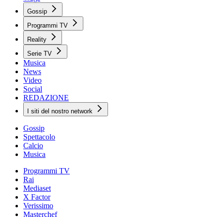
Gossip
Programmi TV
Reality
Serie TV
Musica
News
Video
Social
REDAZIONE
I siti del nostro network
Gossip
Spettacolo
Calcio
Musica
Programmi TV
Rai
Mediaset
X Factor
Verissimo
Masterchef