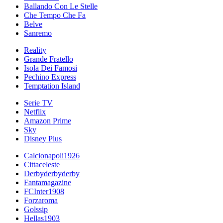
Ballando Con Le Stelle
Che Tempo Che Fa
Belve
Sanremo
Reality
Grande Fratello
Isola Dei Famosi
Pechino Express
Temptation Island
Serie TV
Netflix
Amazon Prime
Sky
Disney Plus
Calcionapoli1926
Cittaceleste
Derbyderbyderby
Fantamagazine
FCInter1908
Forzaroma
Golssip
Hellas1903