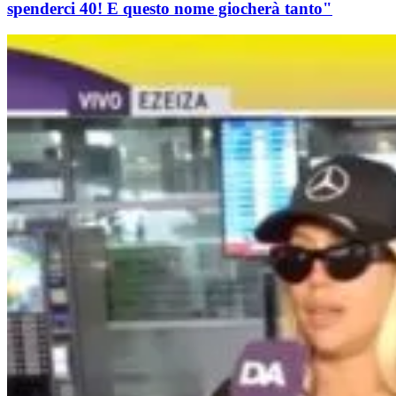
spenderci 40! E questo nome giocherà tanto"