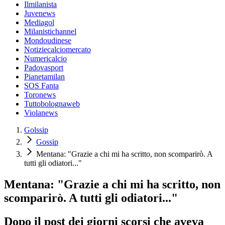
Ilmilanista
Juvenews
Mediagol
Milanistichannel
Mondoudinese
Notiziecalciomercato
Numericalcio
Padovasport
Pianetamilan
SOS Fanta
Toronews
Tuttobolognaweb
Violanews
Golssip
Gossip
Mentana: "Grazie a chi mi ha scritto, non scomparirò. A
tutti gli odiatori..."
Mentana: "Grazie a chi mi ha scritto, non
scomparirò. A tutti gli odiatori..."
Dopo il post dei giorni scorsi che aveva