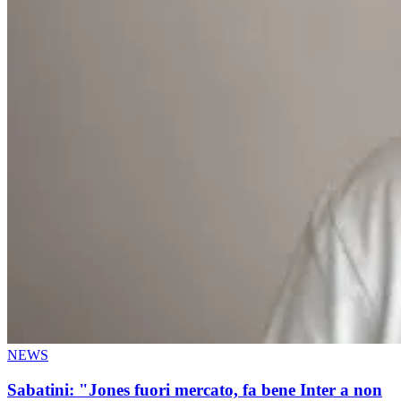
NEWS
Sabatini: "Jones fuori mercato, fa bene Inter a non