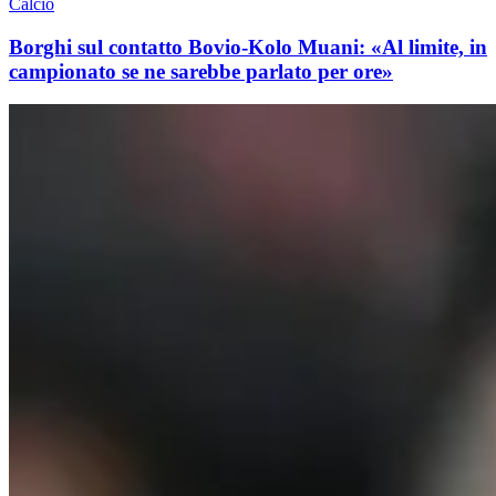
Calcio
Borghi sul contatto Bovio-Kolo Muani: «Al limite, in
campionato se ne sarebbe parlato per ore»