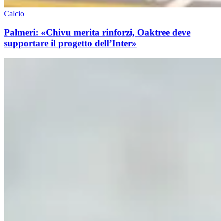
Calcio
Palmeri: «Chivu merita rinforzi, Oaktree deve
supportare il progetto dell’Inter»