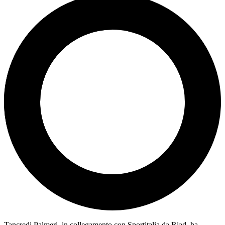
Tancredi Palmeri, in collegamento con Sportitalia da Riad, ha