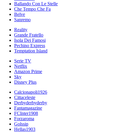
Ballando Con Le Stelle
Che Tempo Che Fa
Belve
Sanremo
Reality
Grande Fratello
Isola Dei Famosi
Pechino Express
Temptation Island
Serie TV
Netflix
Amazon Prime
Sky
Disney Plus
Calcionapoli1926
Cittaceleste
Derbyderbyderby
Fantamagazine
FCInter1908
Forzaroma
Golssip
Hellas1903