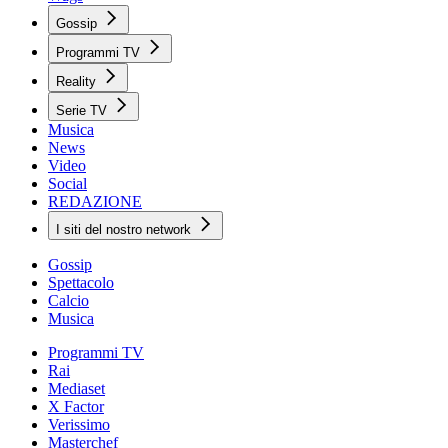
Gossip
Programmi TV
Reality
Serie TV
Musica
News
Video
Social
REDAZIONE
I siti del nostro network
Gossip
Spettacolo
Calcio
Musica
Programmi TV
Rai
Mediaset
X Factor
Verissimo
Masterchef