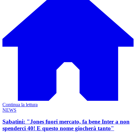
Continua la lettura
NEWS
Sabatini: "Jones fuori mercato, fa bene Inter a non
spenderci 40! E questo nome giocherà tanto"