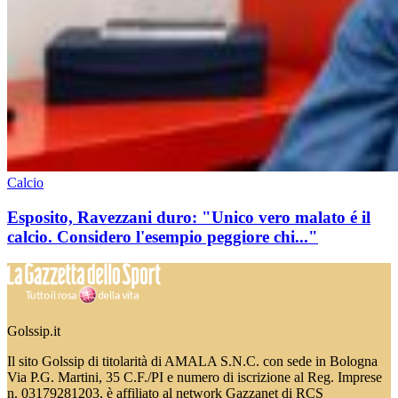
Calcio
Esposito, Ravezzani duro: "Unico vero malato é il
calcio. Considero l'esempio peggiore chi..."
Golssip.it
Il sito Golssip di titolarità di AMALA S.N.C. con sede in Bologna
Via P.G. Martini, 35 C.F./PI e numero di iscrizione al Reg. Imprese
n. 03179281203, è affiliato al network Gazzanet di RCS