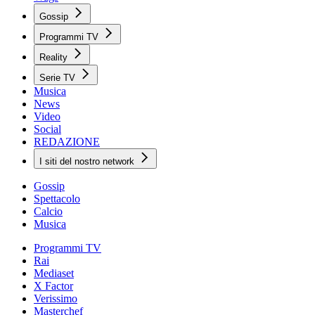
Gossip
Programmi TV
Reality
Serie TV
Musica
News
Video
Social
REDAZIONE
I siti del nostro network
Gossip
Spettacolo
Calcio
Musica
Programmi TV
Rai
Mediaset
X Factor
Verissimo
Masterchef