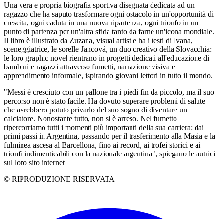
Una vera e propria biografia sportiva disegnata dedicata ad un
ragazzo che ha saputo trasformare ogni ostacolo in un'opportunità di
crescita, ogni caduta in una nuova ripartenza, ogni trionfo in un
punto di partenza per un'altra sfida tanto da farne un'icona mondiale.
Il libro è illustrato da Zuzana, visual artist e ha i testi di Ivana,
sceneggiatrice, le sorelle Jancová, un duo creativo della Slovacchia:
le loro graphic novel rientrano in progetti dedicati all'educazione di
bambini e ragazzi attraverso fumetti, narrazione visiva e
apprendimento informale, ispirando giovani lettori in tutto il mondo.
"Messi è cresciuto con un pallone tra i piedi fin da piccolo, ma il suo
percorso non è stato facile. Ha dovuto superare problemi di salute
che avrebbero potuto privarlo del suo sogno di diventare un
calciatore. Nonostante tutto, non si è arreso. Nel fumetto
ripercorriamo tutti i momenti più importanti della sua carriera: dai
primi passi in Argentina, passando per il trasferimento alla Masia e la
fulminea ascesa al Barcellona, fino ai record, ai trofei storici e ai
trionfi indimenticabili con la nazionale argentina", spiegano le autrici
sul loro sito internet
© RIPRODUZIONE RISERVATA