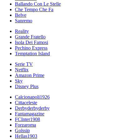
Ballando Con Le Stelle
Che Tempo Che Fa
Belve
Sanremo
Reality
Grande Fratello
Isola Dei Famosi
Pechino Express
Temptation Island
Serie TV
Netflix
Amazon Prime
Sky
Disney Plus
Calcionapoli1926
Cittaceleste
Derbyderbyderby
Fantamagazine
FCInter1908
Forzaroma
Golssip
Hellas1903