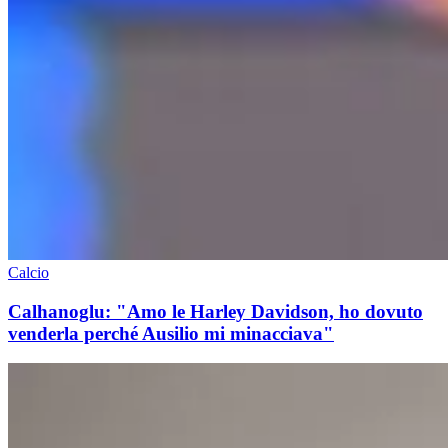
Calcio
Calhanoglu: "Amo le Harley Davidson, ho dovuto
venderla perché Ausilio mi minacciava"