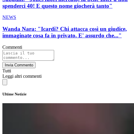
spenderci 40! E questo nome giocherà tanto"
NEWS
Wanda Nara: "Icardi? Chi attacca così un giudice,
immaginate cosa fa in privato. E' assurdo che..."
Commenti
Invia Commento
Tutti
Leggi altri commenti
Ultime Notizie