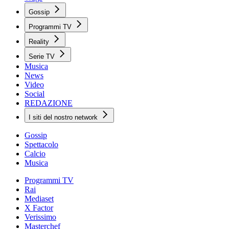
Gossip
Programmi TV
Reality
Serie TV
Musica
News
Video
Social
REDAZIONE
I siti del nostro network
Gossip
Spettacolo
Calcio
Musica
Programmi TV
Rai
Mediaset
X Factor
Verissimo
Masterchef