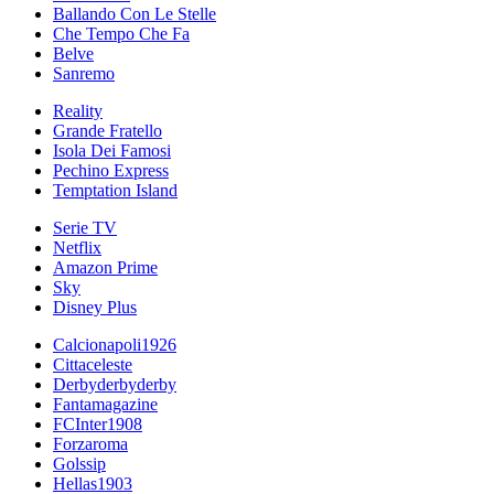
Ballando Con Le Stelle
Che Tempo Che Fa
Belve
Sanremo
Reality
Grande Fratello
Isola Dei Famosi
Pechino Express
Temptation Island
Serie TV
Netflix
Amazon Prime
Sky
Disney Plus
Calcionapoli1926
Cittaceleste
Derbyderbyderby
Fantamagazine
FCInter1908
Forzaroma
Golssip
Hellas1903