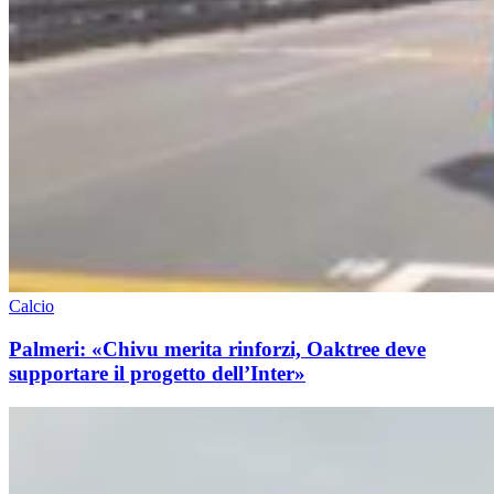
Calcio
Palmeri: «Chivu merita rinforzi, Oaktree deve
supportare il progetto dell’Inter»