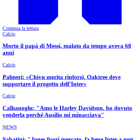
Continua la lettura
Calcio
Morto il papà di Messi, malato da tempo aveva 68
anni
Calcio
Palmeri: «Chivu merita rinforzi, Oaktree deve
supportare il progetto dell’Inter»
Calcio
Calhanoglu: "Amo le Harley Davidson, ho dovuto
venderla perché Ausilio mi minacciava"
NEWS
Sabatini: "Jones fuori mercato, fa bene Inter a non