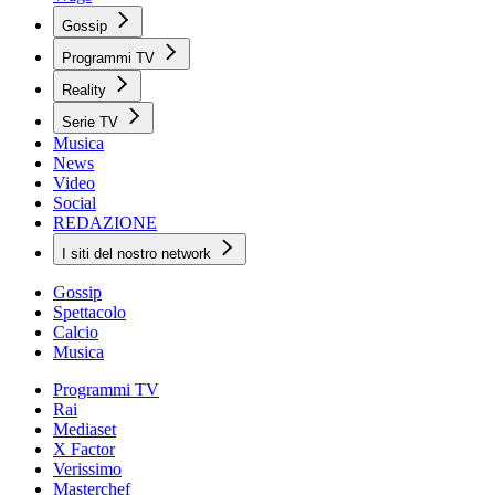
Gossip
Programmi TV
Reality
Serie TV
Musica
News
Video
Social
REDAZIONE
I siti del nostro network
Gossip
Spettacolo
Calcio
Musica
Programmi TV
Rai
Mediaset
X Factor
Verissimo
Masterchef