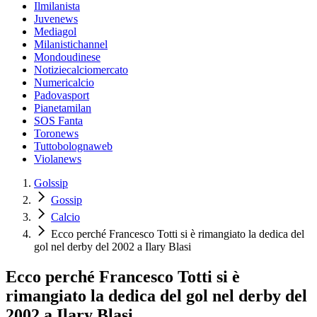
Ilmilanista
Juvenews
Mediagol
Milanistichannel
Mondoudinese
Notiziecalciomercato
Numericalcio
Padovasport
Pianetamilan
SOS Fanta
Toronews
Tuttobolognaweb
Violanews
Golssip
Gossip
Calcio
Ecco perché Francesco Totti si è rimangiato la dedica del
gol nel derby del 2002 a Ilary Blasi
Ecco perché Francesco Totti si è
rimangiato la dedica del gol nel derby del
2002 a Ilary Blasi