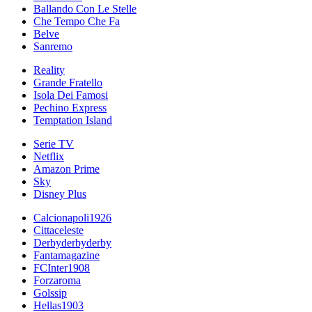
Ballando Con Le Stelle
Che Tempo Che Fa
Belve
Sanremo
Reality
Grande Fratello
Isola Dei Famosi
Pechino Express
Temptation Island
Serie TV
Netflix
Amazon Prime
Sky
Disney Plus
Calcionapoli1926
Cittaceleste
Derbyderbyderby
Fantamagazine
FCInter1908
Forzaroma
Golssip
Hellas1903