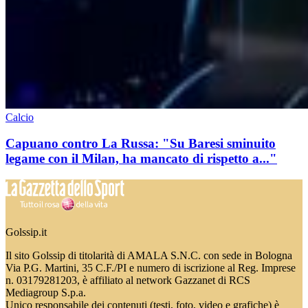
Calcio
Capuano contro La Russa: "Su Baresi sminuito
legame con il Milan, ha mancato di rispetto a..."
Golssip.it
Il sito Golssip di titolarità di AMALA S.N.C. con sede in Bologna
Via P.G. Martini, 35 C.F./PI e numero di iscrizione al Reg. Imprese
n. 03179281203, è affiliato al network Gazzanet di RCS
Mediagroup S.p.a.
Unico responsabile dei contenuti (testi, foto, video e grafiche) è