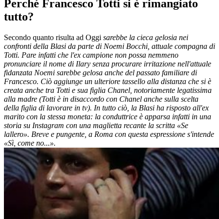
Perché Francesco Totti si è rimangiato
tutto?
Secondo quanto risulta ad Oggi
sarebbe la cieca gelosia nei
confronti della Blasi da parte di Noemi Bocchi, attuale compagna di
Totti. Pare infatti che l'ex campione non possa nemmeno
pronunciare il nome di Ilary senza procurare irritazione nell'attuale
fidanzata Noemi sarebbe gelosa anche del passato familiare di
Francesco. Ciò aggiunge un ulteriore tassello alla distanza che si è
creata anche tra Totti e sua figlia
Chanel, notoriamente legatissima
alla madre (Totti è in disaccordo con Chanel anche sulla scelta
della figlia di lavorare in tv). In tutto ciò, la Blasi ha risposto all'ex
marito con la stessa moneta: la conduttrice è apparsa infatti in una
storia su Instagram con una maglietta recante la scritta «Se
lallero». Breve e pungente, a Roma con questa espressione s'intende
«Sì, come no...».