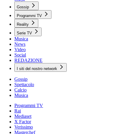
Gossip
Programmi TV
Reality
Serie TV
Musica
News
Video
Social
REDAZIONE
I siti del nostro network
Gossip
Spettacolo
Calcio
Musica
Programmi TV
Rai
Mediaset
X Factor
Verissimo
Masterchef