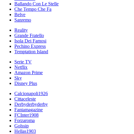
Ballando Con Le Stelle
Che Tempo Che Fa
Belve
Sanremo
Reality
Grande Fratello
Isola Dei Famosi
Pechino Express
Temptation Island
Serie TV
Netflix
Amazon Prime
Sky
Disney Plus
Calcionapoli1926
Cittaceleste
Derbyderbyderby
Fantamagazine
FCInter1908
Forzaroma
Golssip
Hellas1903