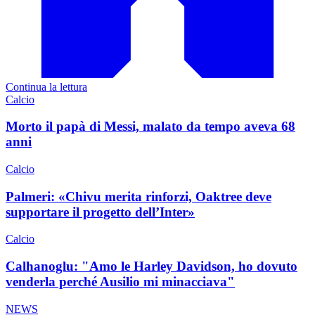
Continua la lettura
Calcio
Morto il papà di Messi, malato da tempo aveva 68
anni
Calcio
Palmeri: «Chivu merita rinforzi, Oaktree deve
supportare il progetto dell’Inter»
Calcio
Calhanoglu: "Amo le Harley Davidson, ho dovuto
venderla perché Ausilio mi minacciava"
NEWS