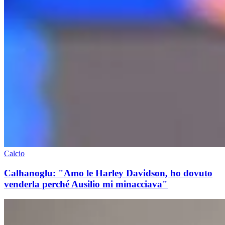
Calcio
Calhanoglu: "Amo le Harley Davidson, ho dovuto
venderla perché Ausilio mi minacciava"