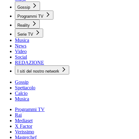
Gossip
Programmi TV
Reality
Serie TV
Musica
News
Video
Social
REDAZIONE
I siti del nostro network
Gossip
Spettacolo
Calcio
Musica
Programmi TV
Rai
Mediaset
X Factor
Verissimo
Masterchef