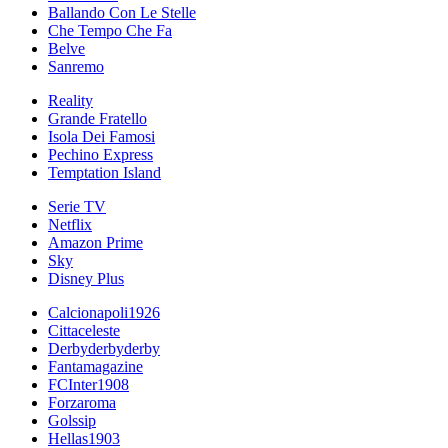
Ballando Con Le Stelle
Che Tempo Che Fa
Belve
Sanremo
Reality
Grande Fratello
Isola Dei Famosi
Pechino Express
Temptation Island
Serie TV
Netflix
Amazon Prime
Sky
Disney Plus
Calcionapoli1926
Cittaceleste
Derbyderbyderby
Fantamagazine
FCInter1908
Forzaroma
Golssip
Hellas1903