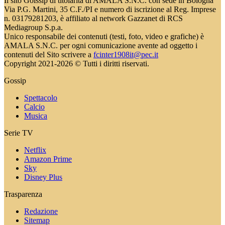
Il sito Golssip di titolarità di AMALA S.N.C. con sede in Bologna
Via P.G. Martini, 35 C.F./PI e numero di iscrizione al Reg. Imprese
n. 03179281203, è affiliato al network Gazzanet di RCS
Mediagroup S.p.a.
Unico responsabile dei contenuti (testi, foto, video e grafiche) è
AMALA S.N.C. per ogni comunicazione avente ad oggetto i
contenuti del Sito scrivere a
fcinter1908it@pec.it
Copyright 2021-2026 © Tutti i diritti riservati.
Gossip
Spettacolo
Calcio
Musica
Serie TV
Netflix
Amazon Prime
Sky
Disney Plus
Trasparenza
Redazione
Sitemap