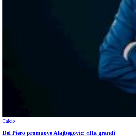
Calcio
Del Piero promuove Alajbegovic: «Ha grandi