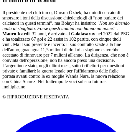
Il futuro di Icardi
Il presidente del club turco, Dursun Özbek, ha quindi cercato di
smorzare i toni della discussione chiedendogli di “non parlare dei
calciatori in questi termini”, ma Bolayr ha insistito:
"Non sto dicendo
nulla di sbagliato. Forse questi uomini non hanno un nome?"
.
Mauro Icardi
, 32 anni, è arrivato al
Galatasaray
nel 2022 dal PSG
e ha totalizzato 67 gol e 22 assist in 102 partite, con cinque titoli
vinti. Ma il suo presente è incerto: il suo contratto scade alla fine
dell'anno, guadagna 11,5 milioni di dollari a stagione e avrebbe
accettato di rinnovare per 7 milioni all'anno. La dirigenza, che non è
convinta dell'operazione, non ha ancora preso una decisione.
L'argentino è stato, negli ultimi mesi, sotto i riflettori per questioni
private e familiari: la guerra legale per l'affidamento delle figlie
portata avanti contro la ex moglie Wanda Nara, la nuova relazione
con China Suarez. Nel frattempo le voci sul suo futuro si
moltiplicano.
© RIPRODUZIONE RISERVATA