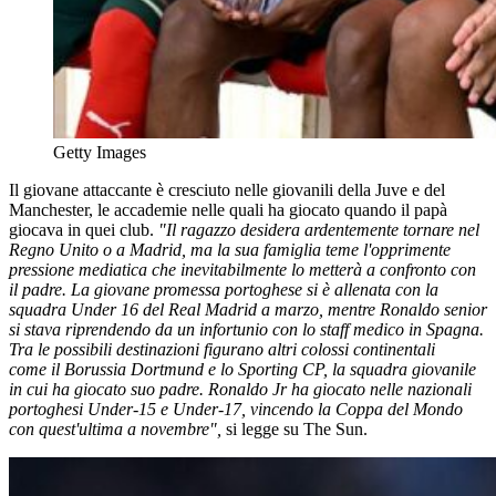
Getty Images
Il giovane attaccante è cresciuto nelle giovanili della Juve e del
Manchester, le accademie nelle quali ha giocato quando il papà
giocava in quei club.
"Il ragazzo desidera ardentemente tornare nel
Regno Unito o a Madrid, ma la sua famiglia teme l'opprimente
pressione mediatica che inevitabilmente lo metterà a confronto con
il padre.
La giovane promessa
portoghese
si è allenata con la
squadra Under 16 del Real Madrid a marzo, mentre Ronaldo senior
si stava riprendendo da un infortunio con lo staff medico in Spagna.
Tra le possibili destinazioni figurano altri colossi continentali
come
il Borussia Dortmund
e lo Sporting CP, la squadra giovanile
in cui ha giocato suo padre.
Ronaldo Jr ha giocato nelle nazionali
portoghesi Under-15 e Under-17, vincendo la Coppa del Mondo
con quest'ultima a novembre",
si legge su The Sun.