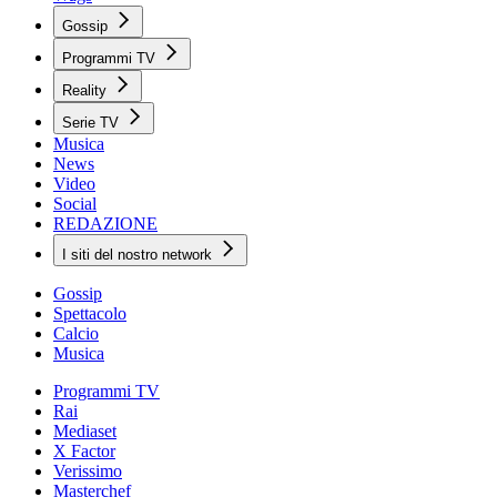
Gossip
Programmi TV
Reality
Serie TV
Musica
News
Video
Social
REDAZIONE
I siti del nostro network
Gossip
Spettacolo
Calcio
Musica
Programmi TV
Rai
Mediaset
X Factor
Verissimo
Masterchef