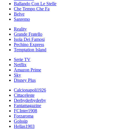
Ballando Con Le Stelle
Che Tempo Che Fa
Belve
Sanremo
Reality
Grande Fratello
Isola Dei Famosi
Pechino Express
Temptation Island
Serie TV
Netflix
Amazon Prime
Sky
Disney Plus
Calcionapoli1926
Cittaceleste
Derbyderbyderby
Fantamagazine
FCInter1908
Forzaroma
Golssip
Hellas1903