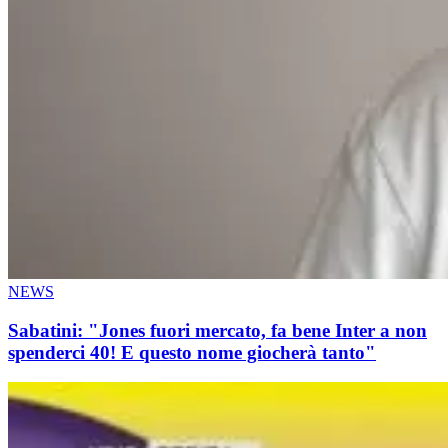
NEWS
Sabatini: "Jones fuori mercato, fa bene Inter a non
spenderci 40! E questo nome giocherà tanto"