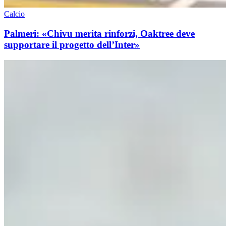
Calcio
Palmeri: «Chivu merita rinforzi, Oaktree deve
supportare il progetto dell’Inter»