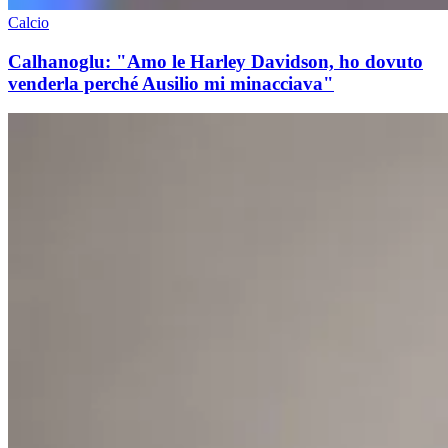
Calcio
Calhanoglu: "Amo le Harley Davidson, ho dovuto
venderla perché Ausilio mi minacciava"