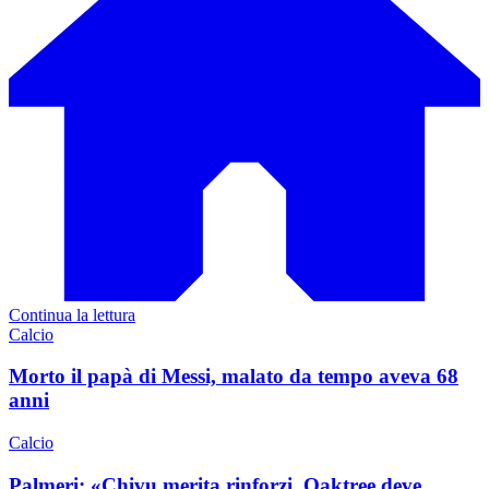
Continua la lettura
Calcio
Morto il papà di Messi, malato da tempo aveva 68
anni
Calcio
Palmeri: «Chivu merita rinforzi, Oaktree deve