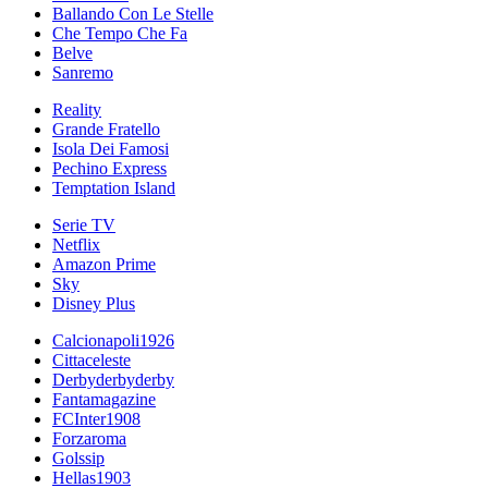
Ballando Con Le Stelle
Che Tempo Che Fa
Belve
Sanremo
Reality
Grande Fratello
Isola Dei Famosi
Pechino Express
Temptation Island
Serie TV
Netflix
Amazon Prime
Sky
Disney Plus
Calcionapoli1926
Cittaceleste
Derbyderbyderby
Fantamagazine
FCInter1908
Forzaroma
Golssip
Hellas1903