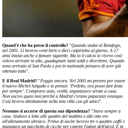
Quand'è che ha perso il controllo?
"
Quando andai al Botafogo,
nel 2001. Lì bevevo venti birre e dieci caipirinha al giorno. A 17
anni iniziai anche a fumare sigarette. Ma io il calcio lo vivevo così:
volevo arrivare in alto, guadagnare tanti soldi e divertirmi. Quando
sono arrivato al San Paolo e poi in nazionale pensavo di aver già
ottenuto tutto
".
E il Real Madrid?
"
Peggio ancora. Nel 2005 mi presero per essere
il nuovo Michel Salgado e io pensai: ‘Perfetto, ora posso fare festa
per sempre’. Compravo auto, vestiti, organizzavo serate a casa.
Non uscivo quasi mai perché a Madrid c'erano paparazzi ovunque.
Così bevevo direttamente nella mia villa con gli amici
".
Nessuno si accorse di questa sua dipendenza?
"
Stavo sempre a
casa. Andavo a letto alle quattro del mattino e alle otto ero
all'allenamento ubriaco. Prima di uscire bevevo tre o quattro caffè e
mangiavo un pacchetto di cicche per coprire l'odore dell'alcol. E in