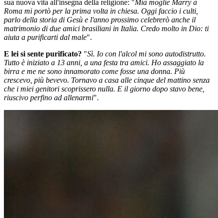
sua nuova vita all'insegna della religione: "
Mia moglie Marry a
Roma mi portò per la prima volta in chiesa. Oggi faccio i culti,
parlo della storia di Gesù e l'anno prossimo celebrerò anche il
matrimonio di due amici brasiliani in Italia. Credo molto in Dio: ti
aiuta a purificarti dal male
".
E lei si sente purificato?
"
Sì. Io con l'alcol mi sono autodistrutto.
Tutto è iniziato a 13 anni, a una festa tra amici. Ho assaggiato la
birra e me ne sono innamorato come fosse una donna. Più
crescevo, più bevevo. Tornavo a casa alle cinque del mattino senza
che i miei genitori scoprissero nulla. E il giorno dopo stavo bene,
riuscivo perfino ad allenarmi
".