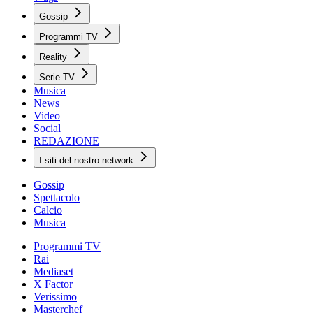
Gossip
Programmi TV
Reality
Serie TV
Musica
News
Video
Social
REDAZIONE
I siti del nostro network
Gossip
Spettacolo
Calcio
Musica
Programmi TV
Rai
Mediaset
X Factor
Verissimo
Masterchef