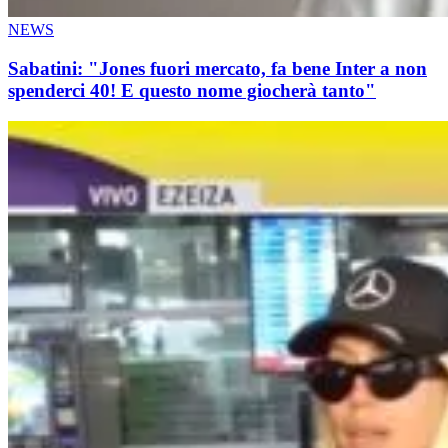
NEWS
Sabatini: "Jones fuori mercato, fa bene Inter a non
spenderci 40! E questo nome giocherà tanto"