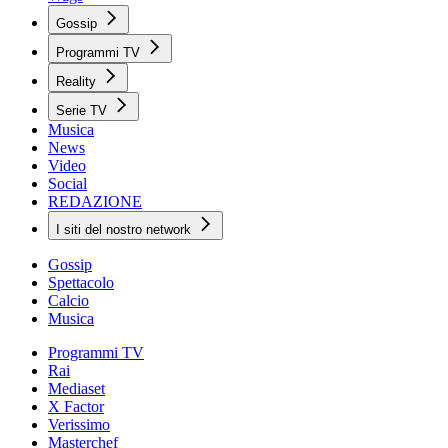
Gossip
Programmi TV
Reality
Serie TV
Musica
News
Video
Social
REDAZIONE
I siti del nostro network
Gossip
Spettacolo
Calcio
Musica
Programmi TV
Rai
Mediaset
X Factor
Verissimo
Masterchef