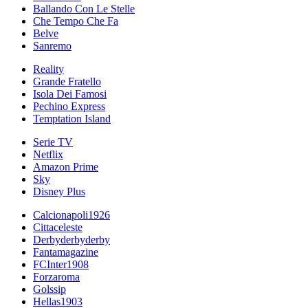
Ballando Con Le Stelle
Che Tempo Che Fa
Belve
Sanremo
Reality
Grande Fratello
Isola Dei Famosi
Pechino Express
Temptation Island
Serie TV
Netflix
Amazon Prime
Sky
Disney Plus
Calcionapoli1926
Cittaceleste
Derbyderbyderby
Fantamagazine
FCInter1908
Forzaroma
Golssip
Hellas1903