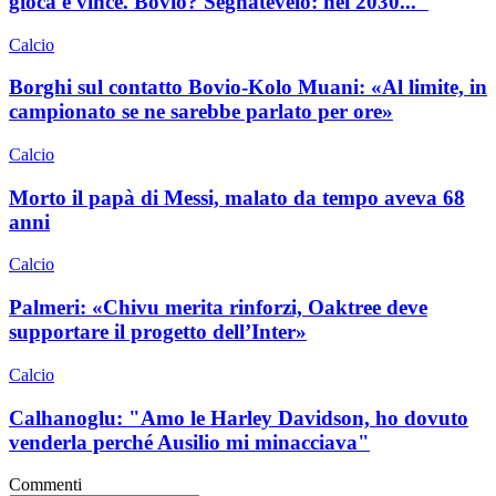
gioca e vince. Bovio? Segnatevelo: nel 2030..."
Calcio
Borghi sul contatto Bovio-Kolo Muani: «Al limite, in
campionato se ne sarebbe parlato per ore»
Calcio
Morto il papà di Messi, malato da tempo aveva 68
anni
Calcio
Palmeri: «Chivu merita rinforzi, Oaktree deve
supportare il progetto dell’Inter»
Calcio
Calhanoglu: "Amo le Harley Davidson, ho dovuto
venderla perché Ausilio mi minacciava"
Commenti