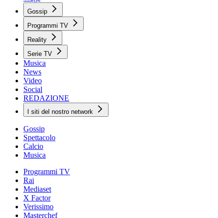
Gossip
Programmi TV
Reality
Serie TV
Musica
News
Video
Social
REDAZIONE
I siti del nostro network
Gossip
Spettacolo
Calcio
Musica
Programmi TV
Rai
Mediaset
X Factor
Verissimo
Masterchef