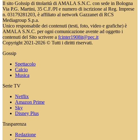
Il sito Golssip di titolarità di AMALA S.N.C. con sede in Bologna
Via P.G. Martini, 35 C.F./PI e numero di iscrizione al Reg. Imprese
n. 03179281203, è affiliato al network Gazzanet di RCS
Mediagroup S.p.a.
Unico responsabile dei contenuti (testi, foto, video e grafiche) è
AMALA S.N.C. per ogni comunicazione avente ad oggetto i
contenuti del Sito scrivere a
fcinter1908it@pec.it
Copyright 2021-2026 © Tutti i diritti riservati.
Gossip
Spettacolo
Calcio
Musica
Serie TV
Netflix
Amazon Prime
Sky
Disney Plus
Trasparenza
Redazione