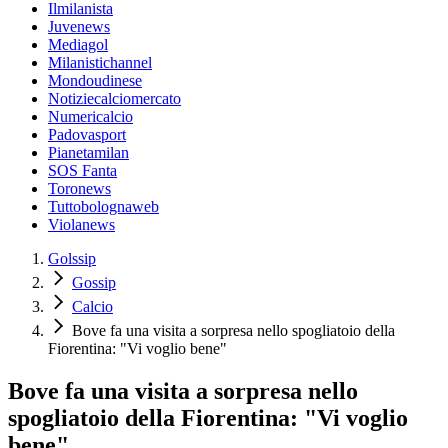
Ilmilanista
Juvenews
Mediagol
Milanistichannel
Mondoudinese
Notiziecalciomercato
Numericalcio
Padovasport
Pianetamilan
SOS Fanta
Toronews
Tuttobolognaweb
Violanews
Golssip
Gossip
Calcio
Bove fa una visita a sorpresa nello spogliatoio della
Fiorentina: "Vi voglio bene"
Bove fa una visita a sorpresa nello
spogliatoio della Fiorentina: "Vi voglio
bene"