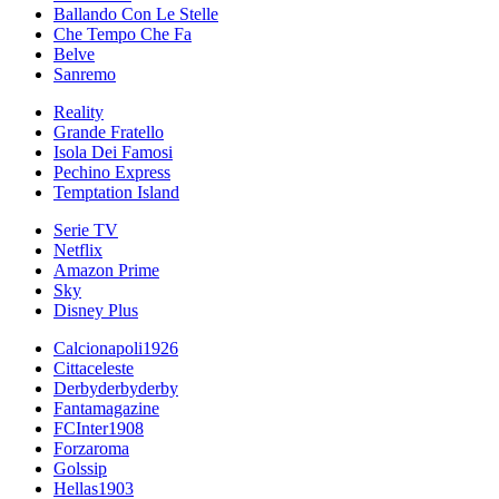
Ballando Con Le Stelle
Che Tempo Che Fa
Belve
Sanremo
Reality
Grande Fratello
Isola Dei Famosi
Pechino Express
Temptation Island
Serie TV
Netflix
Amazon Prime
Sky
Disney Plus
Calcionapoli1926
Cittaceleste
Derbyderbyderby
Fantamagazine
FCInter1908
Forzaroma
Golssip
Hellas1903