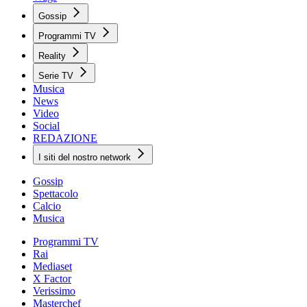
Gossip
Programmi TV
Reality
Serie TV
Musica
News
Video
Social
REDAZIONE
I siti del nostro network
Gossip
Spettacolo
Calcio
Musica
Programmi TV
Rai
Mediaset
X Factor
Verissimo
Masterchef