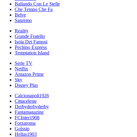
Ballando Con Le Stelle
Che Tempo Che Fa
Belve
Sanremo
Reality
Grande Fratello
Isola Dei Famosi
Pechino Express
Temptation Island
Serie TV
Netflix
Amazon Prime
Sky
Disney Plus
Calcionapoli1926
Cittaceleste
Derbyderbyderby
Fantamagazine
FCInter1908
Forzaroma
Golssip
Hellas1903